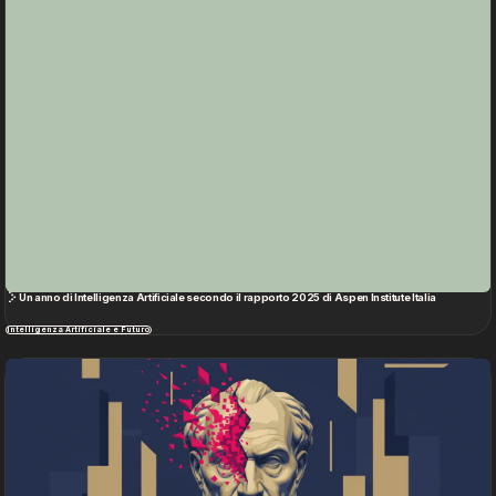
Se Nietzsche avesse avuto l’AI: il pensiero sotto processo
Intelligenza Artificiale e Futuro
Come cambia il ruolo del Marketing Manager con l'AI