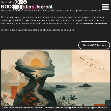
Condividi su
NOOO Borders Journal
Lo spazio editoriale dell’ecosistema NOOO, dove analisi, cultura e pratiche si incontrano.
Un archivio vivo di riflessioni su comunicazione, consumi, società, tecnologia e immaginari
contemporanei. Qui il pensiero non resta teoria: si confronta con progetti, formati, ricerca e
relazioni. Ogni articolo è un tassello di un osservatorio attivo sul nostro
presente aumentato
.
Perché le idee, quando diventano pubbliche, generano comunità.
About NOOO Borders
Ora la destinazione sei tu: il turismo smette di vendere luoghi e comincia a proporre identità