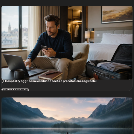
Hospitality oggi: come cambiano scelta e prenotazione negli hotel
Turismo e Hospitality
Chi siamo
Progetti
Il viaggio diventa terapia: la “Svezia su prescrizione” inaugura un nuovo paradigma di
benessere
Turismo e Hospitality
Servizi