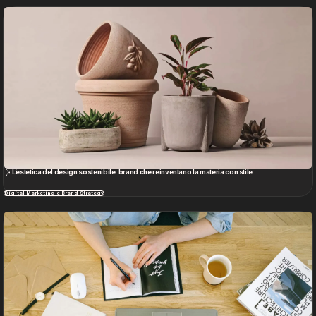
Vedi tutto
Internet come lo conosciamo è destinato a sparire? Ecco come l’IA sta cambiando il web
Cultura, Media e Società
NOOO Lens
Instagram
SOUx Padova
Linkedin
Lavora con noi
Facebook