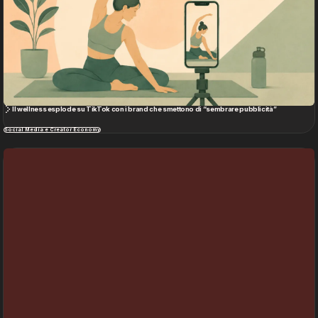
Il wellness esplode su TikTok con i brand che smettono di “sembrare pubblicità”
Social Media e Creator Economy
Kitkat Heist: il furto che diventa una mossa pubblicitaria perfetta