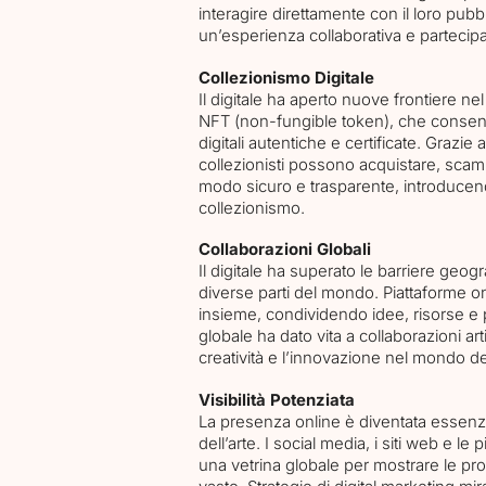
interagire direttamente con il loro pubbl
un’esperienza collaborativa e partecipa
Collezionismo Digitale
Il digitale ha aperto nuove frontiere n
NFT (non-fungible token), che consent
digitali autentiche e certificate. Grazie 
collezionisti possono acquistare, scamb
modo sicuro e trasparente, introduce
collezionismo.
Collaborazioni Globali
Il digitale ha superato le barriere geogra
diverse parti del mondo. Piattaforme on
insieme, condividendo idee, risorse e
globale ha dato vita a collaborazioni a
Agency
creatività e l’innovazione nel mondo del
Visibilità Potenziata
La presenza online è diventata essenzi
Services
dell’arte. I social media, i siti web e le 
una vetrina globale per mostrare le pr