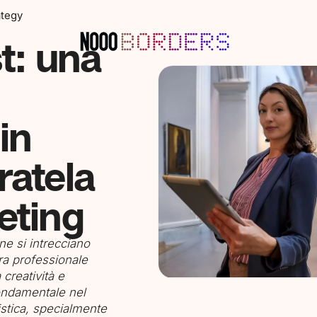
ategy
st: una
in
ratela
eting
ne si intrecciano
ra professionale
a creatività e
fondamentale nel
istica, specialmente