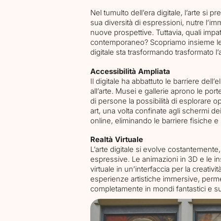
Nel tumulto dell’era digitale, l’arte si 
sua diversità di espressioni, nutre l’i
nuove prospettive. Tuttavia, quali impatt
contemporaneo? Scopriamo insieme le v
digitale sta trasformando trasformato l’
Accessibilità Ampliata
Il digitale ha abbattuto le barriere dell
all’arte. Musei e gallerie aprono le porte
di persone la possibilità di esplorare op
art, una volta confinate agli schermi d
online, eliminando le barriere fisiche e
Realtà Virtuale
L’arte digitale si evolve costantement
espressive. Le animazioni in 3D e le in
virtuale in un’interfaccia per la creativi
esperienze artistiche immersive, perme
completamente in mondi fantastici e surr