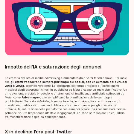
Impatto dell’IA e saturazione degli annunci
La crescita del social media advertising è alimentata da diversi fattori chiave. Il primo è
che
gli utenti trascorrono sempre più tempo sui social, con un aumento del 50% dal
2014 al 2024
, secondo
Hootsuite
. La popolarità dei formati video e gli investimenti
massicci degli esportatori cinesi in pubblicità su Meta giocano un ruolo significativo. Un
altro elemento cruciale è l’adozione di strumenti di intelligenza artificiale sviluppati da
Meta, come
Advantage+
, che semplificano la pianificazione delle campagne
pubblicitarie. Secondo
eMarketer
, le nuove tecnologie di IA migliorano il ritorno sugli
investimenti pubblicitari, rendendo Meta ancora più attraente per gli inserzionisti.
Tuttavia, la saturazione delle piattaforme con annunci preoccupa i consumatori, poiché
potrebbe ridurre l’esperienza utente e l’engagement. La sfida sarà trovare un equilibrio
tra monetizzazione e qualità dell’esperienza.
X in declino: l’era post-Twitter