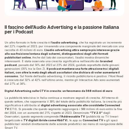
Il fascino dell’Audio Advertising e la passione italiana
per i Podcast
Un altro formato in forte crescita è
l’audio advertising
, che ha registrato un incremento
del 22% rispetto al 2023, pur rimanendo una componente marginale del mercato con una
raccolta di 43 milioni di euro.
L’audio advertising attira sempre più interesse grazie
alla sua fruizione lontana dagli schermi, distinguendosi dagli altri formati
pubblicitari online.
Anche dal lato dei consumatori, l’audio mostra dinamiche
interessanti. È stata osservata una crescita significativa nell’ascolto dei
branded
podcast
, passato dal 14% del 2023 al 23% del 2024, guidato soprattutto dalle giovani
generazioni (35% tra la Gen Z).
Il podcast mantiene una forte attrazione tra i digitali
italiani, con oltre la metà degli attuali ascoltatori che dichiara di voler aumentare il
consumo.
Sul fronte dell’audio advertising, il ricordo pubblicitario è positivo: l’Host Read
Agency
è cresciuto dal 32% al 42% nell’ultimo anno, mentre gli Interactive Ads sono aumentati
dal 27% al 34%.
Digital Advertising sulle CTV in crescita: un fenomeno da 568 milioni di euro
Services
La pubblicità televisiva in Italia continua a mostrare segnali di crescita. All’interno di
questo settore, che rappresenta il 39% del totale della pubblicità italiana, la crescita più
Contacts
significativa è attribuita al
digital advertising associato alle cosiddette Connected
TV
(CTV). Si prevede che questo segmento raggiungerà i 568 milioni di euro entro la fine
del 2024, con un aumento del 21% rispetto al 2023. Denominato
“TV 2.0”
dagli
Osservatori, questo segmento comprende
l’Addressable TV
(pubblicità su TV lineari
targetizzate e
TV digitali ibride come HbbTV
), le app su
Connected TV
e gli spazi
pubblicitari venduti direttamente dalle aziende produttrici nei menu di navigazione delle
Smart TV.