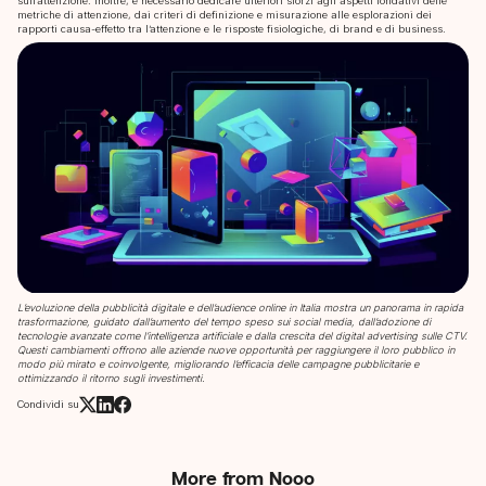
sull’attenzione. Inoltre, è necessario dedicare ulteriori sforzi agli aspetti fondativi delle
metriche di attenzione, dai criteri di definizione e misurazione alle esplorazioni dei
rapporti causa-effetto tra l’attenzione e le risposte fisiologiche, di brand e di business.
L’evoluzione della pubblicità digitale e dell’audience online in Italia mostra un panorama in rapida
trasformazione, guidato dall’aumento del tempo speso sui social media, dall’adozione di
tecnologie avanzate come l’intelligenza artificiale e dalla crescita del digital advertising sulle CTV.
Questi cambiamenti offrono alle aziende nuove opportunità per raggiungere il loro pubblico in
modo più mirato e coinvolgente, migliorando l’efficacia delle campagne pubblicitarie e
ottimizzando il ritorno sugli investimenti.
Condividi su
More from Nooo