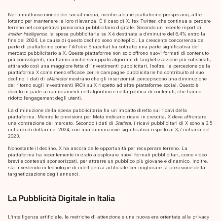
Nel tumultuoso mondo dei social media, mentre alcune piattaforme prosperano, altre
lottano per mantenere la loro rilevanza. È il caso di X, l’ex Twitter, che continua a perdere
terreno nel competitivo panorama pubblicitario digitale. Secondo un recente report di
Insider Intelligence
, la spesa pubblicitaria su X è destinata a diminuire del 6,4% entro la
fine del 2024. Le cause di questo declino sono molteplici. La crescente concorrenza da
parte di piattaforme come TikTok e Snapchat ha sottratto una parte significativa del
mercato pubblicitario a X. Queste piattaforme non solo offrono nuovi formati di contenuto
più coinvolgenti, ma hanno anche sviluppato algoritmi di targhetizzazione più sofisticati,
attirando così una maggiore fetta di investimenti pubblicitari. Inoltre, la percezione della
piattaforma X come meno efficace per le campagne pubblicitarie ha contribuito al suo
declino. I dati di
eMarketer
mostrano che gli inserzionisti percepiscono una diminuzione
del ritorno sugli investimenti (ROI) su X rispetto ad altre piattaforme social. Questo è
dovuto in parte ai cambiamenti nell’algoritmo e nella politica di contenuti, che hanno
ridotto l’engagement degli utenti.
La diminuzione della spesa pubblicitaria ha un impatto diretto sui ricavi della
piattaforma. Mentre le previsioni per Meta indicano ricavi in crescita, X deve affrontare
una contrazione del mercato. Secondo i dati di
Statista
, i ricavi pubblicitari di X sono a 3,5
miliardi di dollari nel 2024, con una diminuzione significativa rispetto ai 3,7 miliardi del
2023.
Nonostante il declino, X ha ancora delle opportunità per recuperare terreno. La
piattaforma ha recentemente iniziato a esplorare nuovi formati pubblicitari, come video
brevi e contenuti sponsorizzati, per attrarre un pubblico più giovane e dinamico. Inoltre,
sta investendo in tecnologie di intelligenza artificiale per migliorare la precisione della
targhetizzazione degli annunci.
La Pubblicità Digitale in Italia
L’intelligenza artificiale, le metriche di attenzione e una nuova era orientata alla privacy