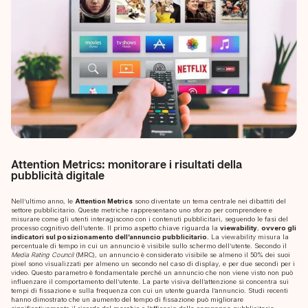
Attention Metrics: monitorare i risultati della
pubblicità digitale
Nell’ultimo anno, le
Attention Metrics
sono diventate un tema centrale nei dibattiti del
settore pubblicitario. Queste metriche rappresentano uno sforzo per comprendere e
misurare come gli utenti interagiscono con i contenuti pubblicitari, seguendo le fasi del
processo cognitivo dell’utente. Il primo aspetto chiave riguarda la
viewability
,
ovvero gli
indicatori sul posizionamento dell’annuncio pubblicitario.
La viewability misura la
percentuale di tempo in cui un annuncio è visibile sullo schermo dell’utente. Secondo il
Media Rating Council
(MRC), un annuncio è considerato visibile se almeno il 50% dei suoi
pixel sono visualizzati per almeno un secondo nel caso di display, e per due secondi per i
video. Questo parametro è fondamentale perché un annuncio che non viene visto non può
influenzare il comportamento dell’utente. La parte visiva dell’attenzione si concentra sui
tempi di fissazione e sulla frequenza con cui un utente guarda l’annuncio. Studi recenti
hanno dimostrato che un aumento del tempo di fissazione può migliorare