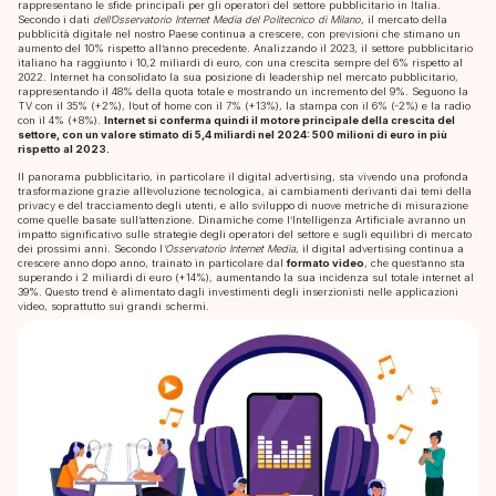
rappresentano le sfide principali per gli operatori del settore pubblicitario in Italia.
Secondo i dati
dell’Osservatorio Internet Media del Politecnico di Milano
, il mercato della
pubblicità digitale nel nostro Paese continua a crescere, con previsioni che stimano un
aumento del 10% rispetto all’anno precedente. Analizzando il 2023, il settore pubblicitario
italiano ha raggiunto i 10,2 miliardi di euro, con una crescita sempre del 6% rispetto al
2022. Internet ha consolidato la sua posizione di leadership nel mercato pubblicitario,
rappresentando il 48% della quota totale e mostrando un incremento del 9%. Seguono la
TV con il 35% (+2%), l’out of home con il 7% (+13%), la stampa con il 6% (-2%) e la radio
con il 4% (+8%).
Internet si conferma quindi il motore principale della crescita del
settore, con un valore stimato di 5,4 miliardi nel 2024: 500 milioni di euro in più
rispetto al 2023.
Il panorama pubblicitario, in particolare il digital advertising, sta vivendo una profonda
trasformazione grazie all’evoluzione tecnologica, ai cambiamenti derivanti dai temi della
privacy e del tracciamento degli utenti, e allo sviluppo di nuove metriche di misurazione
come quelle basate sull’attenzione. Dinamiche come l’Intelligenza Artificiale avranno un
impatto significativo sulle strategie degli operatori del settore e sugli equilibri di mercato
dei prossimi anni. Secondo l
‘Osservatorio Internet Media
, il digital advertising continua a
crescere anno dopo anno, trainato in particolare dal
formato video
, che quest’anno sta
superando i 2 miliardi di euro (+14%), aumentando la sua incidenza sul totale internet al
39%. Questo trend è alimentato dagli investimenti degli inserzionisti nelle applicazioni
video, soprattutto sui grandi schermi.