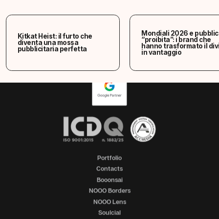
EN
IT
/
Mondiali
2026
e
pubblic
Kitkat
Heist:
il
furto
che
“proibita”:
i
brand
che
Via Fornaci 136, Padova (Italy)
diventa
una
mossa
hanno
trasformato
il
div
T.
(+39) 049 2701281
pubblicitaria
perfetta
in
vantaggio
hello@nooo.it
Azienda certificata ISO 9001:2015
Portfolio
Contacts
Booonsai
NOOO Borders
NOOO Lens
Soulcial