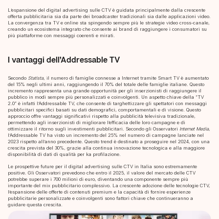
L’espansione del digital advertising sulle CTV è guidata principalmente dalla crescente
offerta pubblicitaria sia da parte dei broadcaster tradizionali sia dalle applicazioni video.
La convergenza tra TV e online sta spingendo sempre più le strategie video cross-canale,
creando un ecosistema integrato che consente ai brand di raggiungere i consumatori su
più piattaforme con messaggi coerenti e mirati.
I vantaggi dell’Addressable TV
Secondo
Statista
, il numero di famiglie connesse a Internet tramite Smart TV è aumentato
del 15% negli ultimi anni, raggiungendo il 70% del totale delle famiglie italiane. Questo
incremento rappresenta una grande opportunità per gli inserzionisti di raggiungere il
pubblico in modi sempre più personalizzati e coinvolgenti. Un aspetto chiave della “TV
2.0” è infatti l’Addressable TV, che consente di targhettizzare gli spettatori con messaggi
pubblicitari specifici basati su dati demografici, comportamentali e di visione. Questo
approccio offre vantaggi significativi rispetto alla pubblicità televisiva tradizionale,
permettendo agli inserzionisti di migliorare l’efficacia delle loro campagne e di
ottimizzare il ritorno sugli investimenti pubblicitari. Secondo gli Osservatori
Internet Media
,
l’Addressable TV ha visto un incremento del 25% nel numero di campagne lanciate nel
2023 rispetto all’anno precedente. Questo trend è destinato a proseguire nel 2024, con una
crescita prevista del 30%, grazie alla continua innovazione tecnologica e alla maggiore
disponibilità di dati di qualità per ka profilazione.
Le prospettive future per il digital advertising sulle CTV in Italia sono estremamente
positive. Gli Osservatori prevedono che entro il 2025, il valore del mercato delle CTV
potrebbe superare i 700 milioni di euro, diventando una componente sempre più
importante del mix pubblicitario complessivo. La crescente adozione delle tecnologie CTV,
l’espansione delle offerte di contenuti premium e la capacità di fornire esperienze
pubblicitarie personalizzate e coinvolgenti sono fattori chiave che continueranno a
guidare questa crescita.