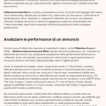
significativamente il ricordo del marchio e l’efficacia della campagna pubblicitaria.
Questo è essenziale per gli inserzionisti che vogliono massimizzare l’impatto visivo dei
loro annunci.
L’attenzione interattiva
è un’altra componente cruciale, misurata dall’ingaggio dell’utente
verso l’advertising. Questo può includere clic, interazioni con l’annuncio, o altre forme di
partecipazione attiva. Secondo un rapporto di
eMarketer
, gli annunci con elementi
interattivi tendono ad avere un tasso di engagement superiore, dimostrando che
l’interazione degli utenti può aumentare l’efficacia complessiva delle campagne
pubblicitarie.
Analizzare le performance di un annuncio
Un’altra area di attenzione riguarda le metriche di sintesi, come
l’Attention Score
e
l’APM –
Attentive Impressions per Mille
. Queste metriche sintetizzano vari indicatori di
attenzione per fornire una valutazione complessiva della performance dell’annuncio.
L’Attention Score, ad esempio, può aiutare gli inserzionisti a capire quanto bene un
annuncio cattura e mantiene l’attenzione degli utenti rispetto ad altri.
Infine, le metriche di impatto, come il tasso di ad-recall e il Top of Mind, valutano
l’efficacia dell’annuncio in termini di memorizzazione e riconoscimento del marchio.
Questi indicatori sono cruciali per misurare il ritorno sugli investimenti pubblicitari,
poiché mostrano se l’annuncio è stato efficace nel creare un’impressione duratura. Gli
inserzionisti desiderano estendere queste metriche ad altri ambienti, come le
OTT
(Over-
The-Top), le app e i media tradizionali come la TV, l’out of home e l’audio. Questo
approccio potrebbe creare un circolo virtuoso, riducendo l’ad clutter e migliorando la
qualità dell’inventory pubblicitaria.
Per realizzare pienamente il potenziale delle Attention Metrics, è essenziale una
definizione condivisa che possa sintetizzare un’offerta ampia e plurale, permettendo agli
inserzionisti di ottenere una currency standardizzata a livello di mercato. Questo
consentirebbe di acquistare spazi pubblicitari in modo programmatico basato