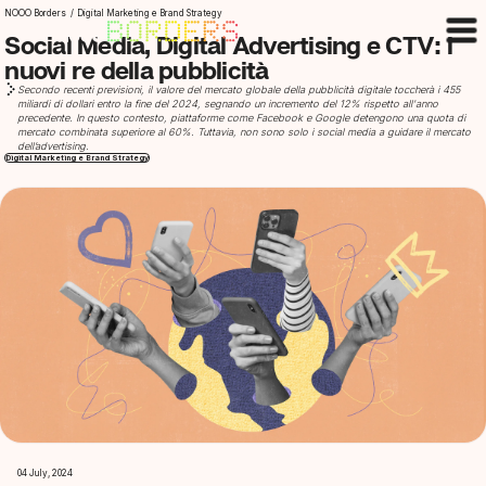
NOOO Borders
/
Digital Marketing e Brand Strategy
Social Media, Digital Advertising e CTV: i
nuovi re della pubblicità
Secondo recenti previsioni, il valore del mercato globale della pubblicità digitale toccherà i 455
miliardi di dollari entro la fine del 2024, segnando un incremento del 12% rispetto all'anno
precedente. In questo contesto, piattaforme come Facebook e Google detengono una quota di
mercato combinata superiore al 60%. Tuttavia, non sono solo i social media a guidare il mercato
dell’advertising.
Digital Marketing e Brand Strategy
04 July, 2024