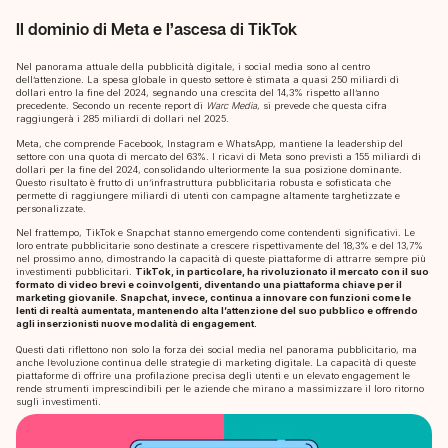
Il dominio di Meta e l’ascesa di TikTok
Nel panorama attuale della pubblicità digitale, i social media sono al centro
dell’attenzione. La spesa globale in questo settore è stimata a quasi 250 miliardi di
dollari entro la fine del 2024, segnando una crescita del 14,3% rispetto all’anno
precedente. Secondo un recente report di
Warc Media
, si prevede che questa cifra
raggiungerà i 285 miliardi di dollari nel 2025.
Meta, che comprende Facebook, Instagram e WhatsApp, mantiene la leadership del
settore con una quota di mercato del 63%. I ricavi di Meta sono previsti a 155 miliardi di
dollari per la fine del 2024, consolidando ulteriormente la sua posizione dominante.
Questo risultato è frutto di un’infrastruttura pubblicitaria robusta e sofisticata che
permette di raggiungere miliardi di utenti con campagne altamente targhetizzate e
personalizzate.
Nel frattempo, TikTok e Snapchat stanno emergendo come contendenti significativi. Le
loro entrate pubblicitarie sono destinate a crescere rispettivamente del 18,3% e del 13,7%
nel prossimo anno, dimostrando la capacità di queste piattaforme di attrarre sempre più
investimenti pubblicitari.
TikTok, in particolare, ha rivoluzionato il mercato con il suo
formato di video brevi e coinvolgenti, diventando una piattaforma chiave per il
marketing giovanile. Snapchat, invece, continua a innovare con funzioni come le
lenti di realtà aumentata, mantenendo alta l’attenzione del suo pubblico e offrendo
agli inserzionisti nuove modalità di engagement.
Questi dati riflettono non solo la forza dei social media nel panorama pubblicitario, ma
anche l’evoluzione continua delle strategie di marketing digitale. La capacità di queste
piattaforme di offrire una profilazione precisa degli utenti e un elevato engagement le
rende strumenti imprescindibili per le aziende che mirano a massimizzare il loro ritorno
sugli investimenti.