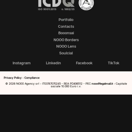
Portfolio
Contacts
Booonsai
NOOO Borders
NOOO Lens
Soulcial
Instagram
Linkedin
Facebook
TikTok
Privacy Policy
-
Compliance
© 2026 NOOO Agency srl - IT03747070245 - REA PD406512 - PEC
nooo@legalmail.it
- Capitale
sociale 10.000 Euro i.v.