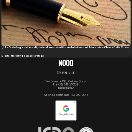
La Grafologia nell’era digitale: al servizio di brand e istituzioni. Intervista a Chiara Dalla Costa.
Digital Marketing e Brand Strategy
EN
IT
/
Via Fornaci 136, Padova (Italy)
T.
(+39) 049 2701281
hello@nooo.it
Azienda certificata ISO 9001:2015