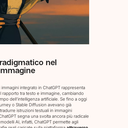
adigmatico nel
e immagine
i immagini integrato in ChatGPT rappresenta
el rapporto tra testo e immagine, cambiando
po dell’intelligenza artificiale. Se fino a oggi
urney o Stable Diffusion avevano già
radurre istruzioni testuali in immagini
 ChatGPT segna una svolta ancora più radicale
modelli AI, infatti, ChatGPT permette agli
afie reali caricate sulla piattaforma
attraverso