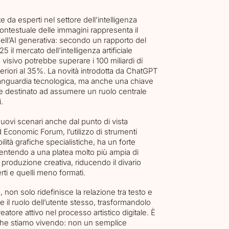
e da esperti nel settore dell’intelligenza
 contestuale delle immagini rappresenta il
l’AI generativa: secondo un rapporto del
 il mercato dell’intelligenza artificiale
 visivo potrebbe superare i 100 miliardi di
uperiori al 35%. La novità introdotta da ChatGPT
anguardia tecnologica, ma anche una chiave
e destinato ad assumere un ruolo centrale
.
nuovi scenari anche dal punto di vista
ld Economic Forum, l’utilizzo di strumenti
ità grafiche specialistiche, ha un forte
entendo a una platea molto più ampia di
 produzione creativa, riducendo il divario
rti e quelli meno formati.
non solo ridefinisce la relazione tra testo e
il ruolo dell’utente stesso, trasformandolo
tore attivo nel processo artistico digitale. È
 che stiamo vivendo: non un semplice