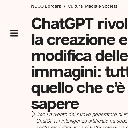
NOOO Borders
/
Cultura, Media e Società
ChatGPT rivo
la creazione e
modifica delle
immagini: tut
quello che c’è
sapere
Con l'avvento del nuovo generatore di im
ChatGPT, l'intelligenza artificiale ha sup
soglia evolutiva. Non si tratta solo di un