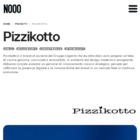
HOME
-
PROGETTI
-
PIZZIKOTTO
Pizzikotto
Siti Web
Creative design
Shooting e video
Digital Strategy
Pizzikotto è il brand di pizzerie del Gruppo Cigierre che da oltre dieci anni propone un’idea
di cucina genuina, conviviale e accessibile, in ambienti dal design moderno e accogliente.
Abbiamo iniziato assieme un percorso di rinnovamento visivo e strategico, pensato per
rafforzare la presenza digitale e la riconoscibilità del brand in un mercato food in continua
evoluzione.