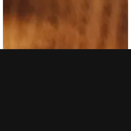
NOOO Lens
Instagram
SOUx Padova
Linkedin
Lavora con noi
Facebook