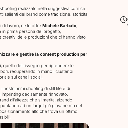
shooting realizzato nella suggestiva cornice
atti salienti del brand come tradizione, storicità
 di lavoro, ce lo offre
Michele Barbato
,
e in prima persona del progetto,
e creativi delle produzioni che ci hanno visto
nizzare e gestire la content production per
, quello del risveglio per riprendere le
albori, recuperando in mano i cluster di
oriale sui canali social.
ostri primi shooting di still life e di
un imprinting decisamente rinnovato.
and all’altezza che si merita, alzando
ni, puntando ad un target più giovane ma nel
sizionamento alto che trova un ottimo
ibili.