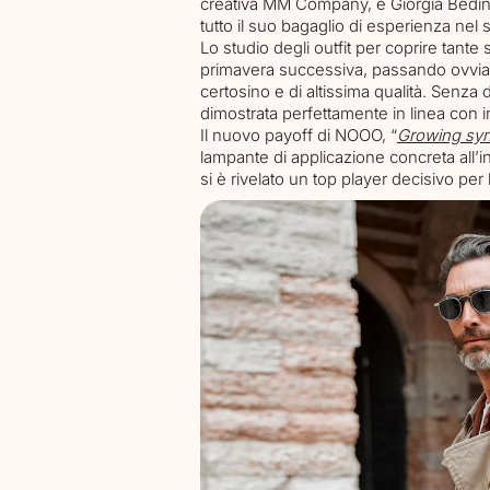
creativa MM Company, e Giorgia Bedin 
tutto il suo bagaglio di esperienza nel s
Lo studio degli outfit per coprire tante s
primavera successiva, passando ovviam
certosino e di altissima qualità. Senza 
dimostrata perfettamente in linea con in
Il nuovo payoff di NOOO, “
Growing syn
lampante di applicazione concreta all’
si è rivelato un top player decisivo per
Chi siamo
Progetti
Servizi