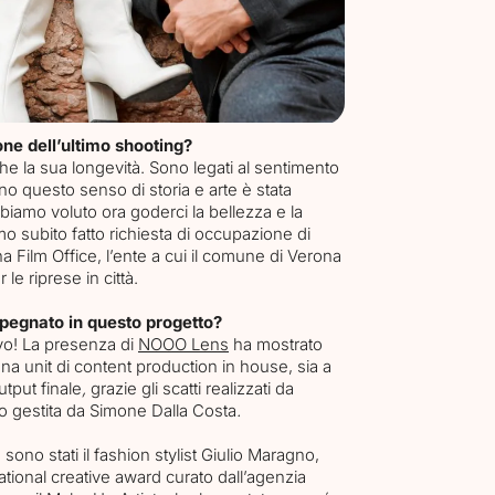
one dell’ultimo shooting?
nche la sua longevità. Sono legati al sentimento
vano questo senso di storia e arte è stata
bbiamo voluto ora goderci la bellezza e la
o subito fatto richiesta di occupazione di
a Film Office, l’ente a cui il comune di Verona
le riprese in città.
mpegnato in questo progetto?
vo! La presenza di
NOOO Lens
ha mostrato
una unit di content production in house, sia a
output finale
,
grazie gli scatti realizzati da
deo gestita da Simone Dalla Costa
.
sono stati il fashion stylist Giulio Maragno,
tional creative award curato dall’agenzia