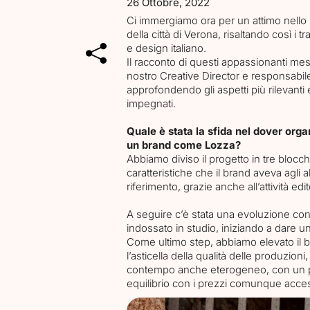
26 Ottobre, 2022
Ci immergiamo ora per un attimo nello 
della città di Verona, risaltando così i tr
e design italiano.
Il racconto di questi appassionanti mesi
nostro Creative Director e responsabil
approfondendo gli aspetti più rilevanti 
impegnati.
Quale è stata la sfida nel dover orga
un brand come Lozza?
Abbiamo diviso il progetto in tre blocchi
caratteristiche che il brand aveva agli 
riferimento, grazie anche all’attività edit
A seguire c’è stata una evoluzione con i n
indossato in studio, iniziando a dare 
Come ultimo step, abbiamo elevato il br
l’asticella della qualità delle produzio
contempo anche eterogeneo, con un po
equilibrio con i prezzi comunque access