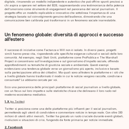
digitale, rimanendo un modello indipendente e autentico che può offrire spunti preziosi a
chi aspira a operare nel settore del B2B, rappresentando una testimonianza della potenza
dell’umorismo come strumento di engagement nel panorama del social journalism. Il
progetto offre un modello replicabile e innovativo che sottolinea l’importanza di una
strategia basata sul coinvolgimento genuino dell’audience, dimostrando che una
comunicazione ben calibrata può trasformarsi in un fenomeno sociale inarrestabile.
Un fenomeno globale: diversità di approcci e successo
all’estero
Il successo di iniziative come Factanza e Will non è isolato. In diversi paesi, progetti
simili hanno preso vita, rispondendo alle specifiche esigenze culturali e sociali delle loro
comunità. Ad esempio, negli Stati Uniti, piattaforme come ProPublica e The Marshall
Project si concentrano sull’investigazione e sul giornalismo d’impatto sociale, offrendo
approfondimenti su tematiche di giustizia sociale e ambientale. Questi esempi
evidenziano una tendenza globale verso un giornalismo più aperto, inclusivo e basato
sulla partecipazione attiva dei cittadini. Ma quali sono all’estero le piattaforme e i siti che
a livello globale hanno trasformato il modo in cui le notizie vengono raccolte, condivise e
consumate? Le abbiamo cercate per voi.
Ecco una panoramica delle principali piattaforme di social journalism a livello globale,
con un focus sul loro impatto e sulle statistiche chiave che delineano il loro ruolo nel
moderno ecosistema mediatico.
1. X
(ex Twitter)
Twitter si posiziona come una delle piattaforme più influenti per il social journalism,
permettendo agli utenti di condividere e commentare notizie in tempo reale. Con oltre 330
milioni di utenti attivi mensili, Twitter ha giocato un ruolo cruciale durante eventi globali,
rivoluzioni e situazioni di crisi, fungendo da fonte primaria per notizie immediate.
2. Facebook