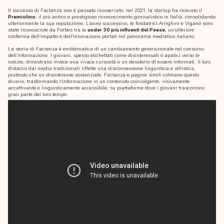
Il successo di Factanza non è passato inosservato: nel 2021, la startup ha ricevuto il
Premiolino
, il più antico e prestigioso riconoscimento giornalistico in Italia, consolidando
ulteriormente la sua reputazione. L’anno successivo, le fondatrici Arrighini e Viganó sono
state riconosciute da Forbes tra le
under 30 più influenti del Paese
, un’ulteriore
conferma dell’impatto e dell’innovazione portati nel panorama mediatico italiano.
La storia di Factanza è emblematica di un cambiamento generazionale nel consumo
dell’informazione. I giovani, spesso etichettati come disinteressati o apatici verso le
notizie, dimostrano invece una vivace curiosità e un desiderio di essere informati. Il loro
distacco dai media tradizionali riflette una disconnessione linguistica e stilistica,
piuttosto che un disinteresse sostanziale. Factanza e pagine simili colmano questo
divario, trasformando l’informazione in un contenuto coinvolgente, visivamente
accattivante e linguisticamente accessibile, su piattaforme dove i giovani trascorrono
gran parte del loro tempo.