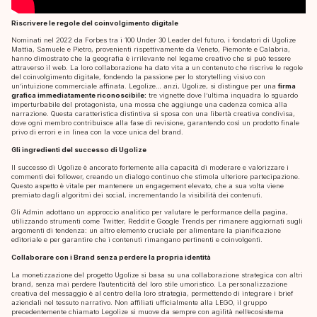
Riscrivere le regole del coinvolgimento digitale
Nominati nel 2022 da Forbes tra i 100 Under 30 Leader del futuro, i fondatori di Ugolize
Mattia, Samuele e Pietro, provenienti rispettivamente da Veneto, Piemonte e Calabria,
hanno dimostrato che la geografia è irrilevante nel legame creativo che si può tessere
attraverso il web. La loro collaborazione ha dato vita a un contenuto che riscrive le regole
del coinvolgimento digitale, fondendo la passione per lo storytelling visivo con
un’intuizione commerciale affinata. Legolize… anzi, Ugolize, si distingue per una
firma
grafica immediatamente riconoscibile:
tre vignette dove l’ultima inquadra lo sguardo
imperturbabile del protagonista, una mossa che aggiunge una cadenza comica alla
narrazione. Questa caratteristica distintiva si sposa con una libertà creativa condivisa,
dove ogni membro contribuisce alla fase di revisione, garantendo così un prodotto finale
privo di errori e in linea con la voce unica del brand.
Gli ingredienti del successo di Ugolize
Il successo di Ugolize è ancorato fortemente alla capacità di moderare e valorizzare i
commenti dei follower, creando un dialogo continuo che stimola ulteriore partecipazione.
Questo aspetto è vitale per mantenere un engagement elevato, che a sua volta viene
premiato dagli algoritmi dei social, incrementando la visibilità dei contenuti.
Gli Admin adottano un approccio analitico per valutare le performance della pagina,
utilizzando strumenti come Twitter, Reddit e Google Trends per rimanere aggiornati sugli
argomenti di tendenza: un altro elemento cruciale per alimentare la pianificazione
editoriale e per garantire che i contenuti rimangano pertinenti e coinvolgenti.
Collaborare con i Brand senza perdere la propria identità
La monetizzazione del progetto Ugolize si basa su una collaborazione strategica con altri
brand, senza mai perdere l’autenticità del loro stile umoristico. La personalizzazione
creativa del messaggio è al centro della loro strategia, permettendo di integrare i brief
aziendali nel tessuto narrativo. Non affiliati ufficialmente alla LEGO, il gruppo
precedentemente chiamato Legolize si muove da sempre con agilità nell’ecosistema