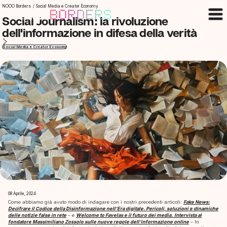
NOOO Borders
/
Social Media e Creator Economy
Social Journalism: la rivoluzione
dell'informazione in difesa della verità
Social Media e Creator Economy
08 Aprile, 2024
Come abbiamo già avuto modo di indagare con i nostri precedenti articoli:
Fake News:
Decifrare il Codice della Disinformazione nell’Era digitale. Pericoli, soluzioni e dinamiche
delle notizie false in rete
– e
Welcome to Favelas e il futuro dei media.
Intervista al
fondatore Massimiliano Zossolo sulle nuove regole dell’informazione online
– In