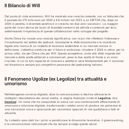
Il Bilancio di Will
Dal punto di vista economico, Will ha mostrato una crescita costante, con un fatturato che
è passato da 215 mila euro nel 2020 a 4,6 milioni nel 2023, e un EBITDA che, dopo un
2020 in perdita, è diventato positivo e in crescita nei due anni successivi. La maggior
parte dei ricavi deriva da lavori di branded content e da attività e contenuti per terzi,
sottolineando l’importanza di queste collaborazioni nello sviluppo del progetto.
Anche Chora ha vissuto una crescita significativa, con ricavi che riflettono l’interesse e
l’investimento nel settore dei podcast, nonostante le sfide economiche e le incertezze
legate alla ricerca di un modello di business sostenibile in un mercato ancora in
definizione. L’obiettivo condiviso per il futuro è ambizioso: chiudere il 2024 in attivo, per la
prima volta, sia per Chora che per Will. Questa prospettiva, unita alle sfide imposte dal
mercato e dalle scelte editoriali e commerciali, pone le due realtà di fronte a un anno
cruciale, in cui la loro capacità di innovare e adattarsi sarà fondamentale per il successo
nel dinamico e sempre più competitivo panorama del podcasting italiano.
Il Fenomeno Ugolize (ex Legolize) tra attualità e
umorismo
Nell’eterogeneo universo digitale, dove la comunicazione si declina attraverso le
molteplici sfaccettature dei social media, si staglia l’esempio vivido di
Legolize
, (ora
Ugolize
). Un nome che ha conquistato la scena con una combinazione affascinante di
umorismo e intuizione digitale, trasformando i celebri omini di plastica nei portavoce di
una narrazione unica e spiazzante per raccontare spaccati di vita quotidiana e fatti di
attualità.
Su Linkedin sono stati tra i primi a parodizzare le dinamiche lavorative, il greenwashing,
e la comunicazione istituzionale che da sempre avvolge questo social.