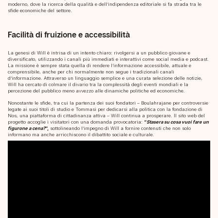
moderno, dove la ricerca della qualità e dell’indipendenza editoriale si fa strada tra le
sfide economiche del settore.
Facilità di fruizione e accessibilità
La genesi di Will è intrisa di un intento chiaro: rivolgersi a un pubblico giovane e
diversificato, utilizzando i canali più immediati e interattivi come social media e podcast.
La missione è sempre stata quella di rendere l’informazione accessibile, attuale e
comprensibile, anche per chi normalmente non segue i tradizionali canali
d’informazione. Attraverso un linguaggio semplice e una curata selezione delle notizie,
Will ha cercato di colmare il divario tra la complessità degli eventi mondiali e la
percezione del pubblico meno avvezzo alle dinamiche politiche ed economiche.
Nonostante le sfide, tra cui la partenza dei suoi fondatori – Boulahrajane per controversie
legate ai suoi titoli di studio e Tommasi per dedicarsi alla politica con la fondazione di
Nos, una piattaforma di cittadinanza attiva – Will continua a prosperare. Il sito web del
progetto accoglie i visitatori con una domanda provocatoria:
“
Stasera su cosa vuoi fare un
figurone a cena?
“,
sottolineando l’impegno di Will a fornire contenuti che non solo
informano ma anche arricchiscono il dibattito sociale e culturale.