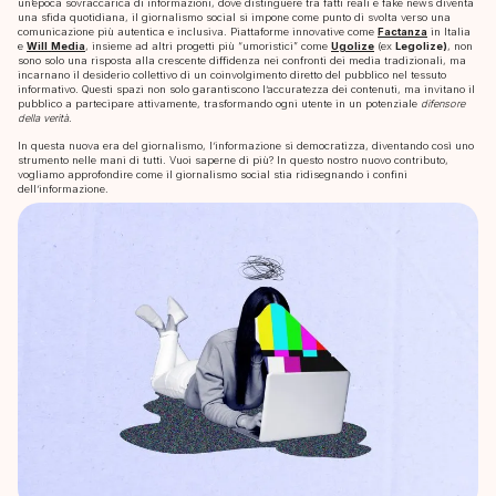
un’epoca sovraccarica di informazioni, dove distinguere tra fatti reali e fake news diventa
una sfida quotidiana, il giornalismo social si impone come punto di svolta verso una
comunicazione più autentica e inclusiva. Piattaforme innovative come
Factanza
in Italia
e
Will
Media
, insieme ad altri progetti più “umoristici” come
Ugolize
(ex
Legolize)
, non
sono solo una risposta alla crescente diffidenza nei confronti dei media tradizionali, ma
incarnano il desiderio collettivo di un coinvolgimento diretto del pubblico nel tessuto
informativo. Questi spazi non solo garantiscono l’accuratezza dei contenuti, ma invitano il
pubblico a partecipare attivamente, trasformando ogni utente in un potenziale
difensore
della verità
.
In questa nuova era del giornalismo, l’informazione si democratizza, diventando così uno
strumento nelle mani di tutti. Vuoi saperne di più? In questo nostro nuovo contributo,
vogliamo approfondire come il giornalismo social stia ridisegnando i confini
dell’informazione.