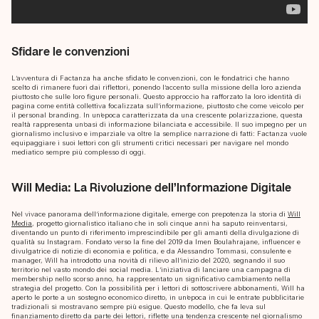
Sfidare le convenzioni
L’avventura di Factanza ha anche sfidato le convenzioni, con le fondatrici che hanno
scelto di rimanere fuori dai riflettori, ponendo l’accento sulla missione della loro azienda
piuttosto che sulle loro figure personali. Questo approccio ha rafforzato la loro identità di
pagina come entità collettiva focalizzata sull’informazione, piuttosto che come veicolo per
il personal branding. In un’epoca caratterizzata da una crescente polarizzazione, questa
realtà rappresenta un’oasi di informazione bilanciata e accessibile. Il suo impegno per un
giornalismo inclusivo e imparziale va oltre la semplice narrazione di fatti: Factanza vuole
equipaggiare i suoi lettori con gli strumenti critici necessari per navigare nel mondo
mediatico sempre più complesso di oggi.
Will Media: La Rivoluzione dell’Informazione Digitale
Nel vivace panorama dell’informazione digitale, emerge con prepotenza la storia di
Will
Media
, progetto giornalistico italiano che in soli cinque anni ha saputo reinventarsi,
diventando un punto di riferimento imprescindibile per gli amanti della divulgazione di
qualità su Instagram. Fondato verso la fine del 2019 da Imen Boulahrajane, influencer e
divulgatrice di notizie di economia e politica, e da Alessandro Tommasi, consulente e
manager, Will ha introdotto una novità di rilievo all’inizio del 2020, segnando il suo
territorio nel vasto mondo dei social media. L’iniziativa di lanciare una campagna di
membership nello scorso anno, ha rappresentato un significativo cambiamento nella
strategia del progetto. Con la possibilità per i lettori di sottoscrivere abbonamenti, Will ha
aperto le porte a un sostegno economico diretto, in un’epoca in cui le entrate pubblicitarie
tradizionali si mostravano sempre più esigue. Questo modello, che fa leva sul
finanziamento diretto da parte dei lettori, riflette una tendenza crescente nel giornalismo