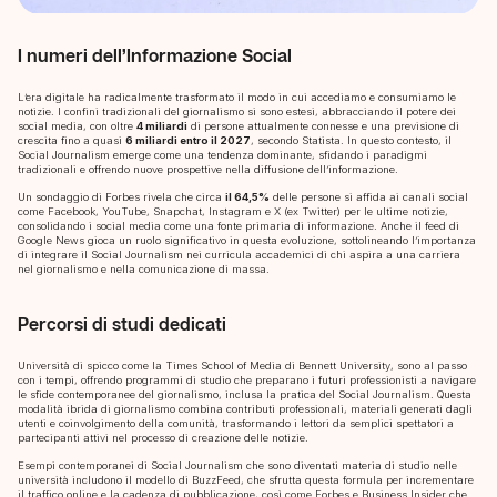
I numeri dell’Informazione Social
L’era digitale ha radicalmente trasformato il modo in cui accediamo e consumiamo le
notizie. I confini tradizionali del giornalismo si sono estesi, abbracciando il potere dei
social media, con oltre
4 miliardi
di persone attualmente connesse e una previsione di
crescita fino a quasi
6 miliardi entro il 2027
, secondo Statista. In questo contesto, il
Social Journalism emerge come una tendenza dominante, sfidando i paradigmi
tradizionali e offrendo nuove prospettive nella diffusione dell’informazione.
Un sondaggio di Forbes rivela che circa
il 64,5%
delle persone si affida ai canali social
come Facebook, YouTube, Snapchat, Instagram e X (ex Twitter) per le ultime notizie,
consolidando i social media come una fonte primaria di informazione. Anche il feed di
Google News gioca un ruolo significativo in questa evoluzione, sottolineando l’importanza
di integrare il Social Journalism nei curricula accademici di chi aspira a una carriera
nel giornalismo e nella comunicazione di massa.
Percorsi di studi dedicati
Università di spicco come la Times School of Media di Bennett University, sono al passo
con i tempi, offrendo programmi di studio che preparano i futuri professionisti a navigare
le sfide contemporanee del giornalismo, inclusa la pratica del Social Journalism. Questa
modalità ibrida di giornalismo combina contributi professionali, materiali generati dagli
utenti e coinvolgimento della comunità, trasformando i lettori da semplici spettatori a
partecipanti attivi nel processo di creazione delle notizie.
Esempi contemporanei di Social Journalism che sono diventati materia di studio nelle
università includono il modello di BuzzFeed, che sfrutta questa formula per incrementare
il traffico online e la cadenza di pubblicazione, così come Forbes e Business Insider che