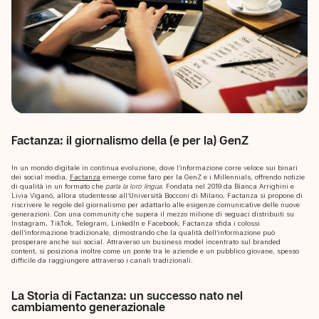
Factanza: il giornalismo della (e per la) GenZ
In un mondo digitale in continua evoluzione, dove l’informazione corre veloce sui binari
dei social media,
Factanza
emerge come faro per la GenZ e i Millennials, offrendo notizie
di qualità in un formato che
parla la loro lingua
. Fondata nel 2019 da Bianca Arrighini e
Livia Viganó, allora studentesse all’Università Bocconi di Milano, Factanza si propone di
riscrivere le regole del giornalismo per adattarlo alle esigenze comunicative delle nuove
generazioni. Con una community che supera il mezzo milione di seguaci distribuiti su
Instagram, TikTok, Telegram, LinkedIn e Facebook, Factanza sfida i colossi
dell’informazione tradizionale, dimostrando che la qualità dell’informazione può
prosperare anche sui social. Attraverso un business model incentrato sul branded
content, si posiziona inoltre come un ponte tra le aziende e un pubblico giovane, spesso
difficile da raggiungere attraverso i canali tradizionali.
La Storia di Factanza: un successo nato nel
cambiamento generazionale