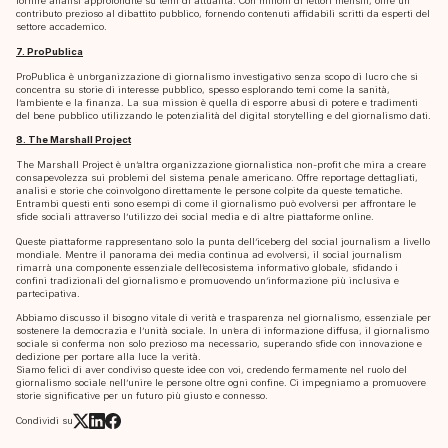
fornire analisi approfondite su temi di attualità. Con milioni di lettori mensili, offre un
contributo prezioso al dibattito pubblico, fornendo contenuti affidabili scritti da esperti del
settore accademico.
7. ProPublica
ProPublica è un’organizzazione di giornalismo investigativo senza scopo di lucro che si
concentra su storie di interesse pubblico, spesso esplorando temi come la sanità,
l’ambiente e la finanza. La sua mission è quella di esporre abusi di potere e tradimenti
del bene pubblico utilizzando le potenzialità del digital storytelling e del giornalismo dati.
8. The Marshall Project
The Marshall Project è un’altra organizzazione giornalistica non-profit che mira a creare
consapevolezza sui problemi del sistema penale americano. Offre reportage dettagliati,
analisi e storie che coinvolgono direttamente le persone colpite da queste tematiche.
Entrambi questi enti sono esempi di come il giornalismo può evolversi per affrontare le
sfide sociali attraverso l’utilizzo dei social media e di altre piattaforme online.
Queste piattaforme rappresentano solo la punta dell’iceberg del social journalism a livello
mondiale. Mentre il panorama dei media continua ad evolversi, il social journalism
rimarrà una componente essenziale dell’ecosistema informativo globale, sfidando i
confini tradizionali del giornalismo e promuovendo un’informazione più inclusiva e
partecipativa.
Abbiamo discusso il bisogno vitale di verità e trasparenza nel giornalismo, essenziale per
sostenere la democrazia e l’unità sociale. In un’era di informazione diffusa, il giornalismo
sociale si conferma non solo prezioso ma necessario, superando sfide con innovazione e
dedizione per portare alla luce la verità.
Siamo felici di aver condiviso queste idee con voi, credendo fermamente nel ruolo del
giornalismo sociale nell’unire le persone oltre ogni confine. Ci impegniamo a promuovere
storie significative per un futuro più giusto e connesso.
Condividi su