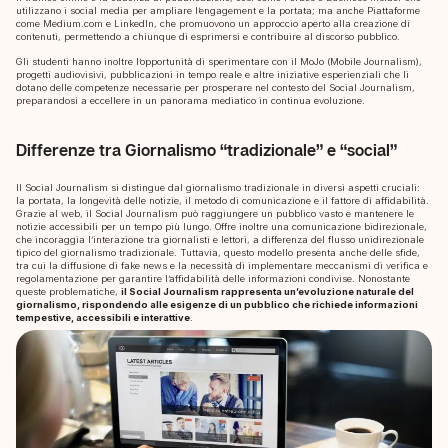
utilizzano i social media per ampliare l’engagement e la portata; ma anche Piattaforme
come Medium.com e LinkedIn, che promuovono un approccio aperto alla creazione di
contenuti, permettendo a chiunque di esprimersi e contribuire al discorso pubblico.
Gli studenti hanno inoltre l’opportunità di sperimentare con il MoJo (Mobile Journalism),
progetti audiovisivi, pubblicazioni in tempo reale e altre iniziative esperienziali che li
dotano delle competenze necessarie per prosperare nel contesto del Social Journalism,
preparandosi a eccellere in un panorama mediatico in continua evoluzione.
Differenze tra Giornalismo “tradizionale” e “social”
Il Social Journalism si distingue dal giornalismo tradizionale in diversi aspetti cruciali:
la portata, la longevità delle notizie, il metodo di comunicazione e il fattore di affidabilità.
Grazie al web, il Social Journalism può raggiungere un pubblico vasto e mantenere le
notizie accessibili per un tempo più lungo. Offre inoltre una comunicazione bidirezionale,
che incoraggia l’interazione tra giornalisti e lettori, a differenza del flusso unidirezionale
tipico del giornalismo tradizionale. Tuttavia, questo modello presenta anche delle sfide,
tra cui la diffusione di fake news e la necessità di implementare meccanismi di verifica e
regolamentazione per garantire l’affidabilità delle informazioni condivise. Nonostante
queste problematiche,
il Social Journalism rappresenta un’evoluzione naturale del
giornalismo, rispondendo alle esigenze di un pubblico che richiede informazioni
tempestive, accessibili e interattive
.