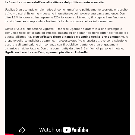
La formula vincente dell’ascolto attivo e del politicamente scorretto
Ugolize è un esempio emblematico di come l’umorismo politicamente scorretto e l’ascolto
attivo – o social listening – possano intercettare e coinvolgere una vasta audience. Con
oltre 1.2M follower su Instagram, e 120K follower su LinkedIn, il progetto è un fenomeno
da studiare per comprendere le dinamiche del successo nel social journalism.
Dietro il velo di simpatiche vignette, il team di Ugolize ha dato vita a una strategia di
comunicazione sofisticata ed efficace, basata su una pianificazione editoriale flessibile e
attenta all’attualità,
e su un’interazione dinamica e genuina con la loro community
. A
dispetto della semplicità apparente, il processo creativo si snoda attraverso la selezione
accurata di temi caldi e di risonanza con il pubblico, puntando a un engagement
organico anziché forzato. Con una community da oltre 2.5 milioni di persone in totale,
Ugolize è il media con l’engagement più alto su LinkedIn.