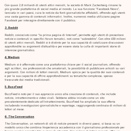
Con quasi 2,8 miliardi di utenti attivi mensili, la società di Mark Zuckerberg rimane la
più grande piattaforma di social media al mondo. La sua funzione “Facebook News”,
lanciata in vari paesi, cura le notizie da fonti giornalistiche affidabili, offrendo agli utenti
una vasta gamma di contenuti informativi. Inoltre, numerosi media utilizzano pagine
Facebook per interagire direttamente con il pubblico.
3. Reddit
Reddit, conosciuto come “la prima pagina di Internet”, permette agli utenti di presentare
notizie e contenuti in specifici forum tematici, noti come “subreddits”. Con oltre 430 milioni
di utenti attivi mensili, Reddit si è distinto per la sua capacità di catalizzare discussioni
approfondite su argomenti d’attualità e per essere stata la culla di importanti storie di
interesse giornalistico.
4. Medium
Medium si è affermato come una piattaforma chiave per il social journalism, offrendo
agli scrittori, sia professionisti che amatoriali, la possibilità di pubblicare articoli su vari
argomenti. Con milioni di lettori mensili, Medium spicca per la qualità dei suoi contenuti
e per la sua capacità di offrire approfondimenti su tematiche complesse, spesso
trascurate dai media tradizionali.
5. BuzzFeed
BuzzFeed è noto per il suo approccio unico alla creazione di contenuti, che include
notizie, intrattenimento e video virali. Sebbene abbia iniziato come un sito
prevalentemente dedicato all’intrattenimento, BuzzFeed ha ampliato la sua offerta
includendo investigazioni giornalistiche e reportage, raggiungendo centinaia di milioni di
lettori al mese.
6. The Conversation
The Conversation, un network di siti di notizie presenti in diversi paesi, si basa su un
modello unico che combina l’esperienza accademica con il giornalismo professionale per