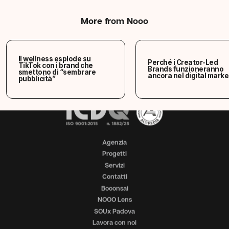
IT
EN
/
More from Nooo
Via Fornaci 136, Padova (Italy)
T.
(+39) 049 2701281
hello@nooo.it
Azienda certificata ISO 9001:2015
Il
wellness
esplode
su
Perché
i
Creator-Led
TikTok
con
i
brand
che
Brands
funzioneranno
smettono
di
“sembrare
ancora
nel
digital
marke
pubblicità”
Agenzia
Progetti
Servizi
Contatti
Booonsai
NOOO Lens
SOUx Padova
Lavora con noi