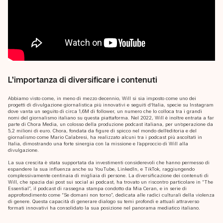
Chi siamo
Progetti
Servizi
L’importanza di diversificare i contenuti
Blog
Abbiamo visto come, in meno di mezzo decennio, Will si sia imposto come uno dei
progetti di divulgazione giornalistica più innovativi e seguiti d’Italia, specie su Instagram
dove vanta un seguito di circa 1,6M di follower, un numero che lo colloca tra i grandi
Contatti
nomi del giornalismo italiano su questa piattaforma. Nel 2022, Will è inoltre entrata a far
parte di Chora Media, un colosso della produzione podcast italiana, per un’operazione da
5,2 milioni di euro. Chora, fondata da figure di spicco nel mondo dell’editoria e del
giornalismo come Mario Calabresi, ha realizzato alcuni tra i podcast più ascoltati in
Italia, dimostrando una forte sinergia con la missione e l’approccio di Will alla
divulgazione.
La sua crescita è stata supportata da investimenti considerevoli che hanno permesso di
espandere la sua influenza anche su YouTube, LinkedIn, e TikTok, raggiungendo
complessivamente centinaia di migliaia di persone. La diversificazione dei contenuti di
Will, che spazia dai post sui social ai podcast, ha trovato un riscontro particolare in “The
Essential”, il podcast di rassegna stampa condotto da Mia Ceran, e in serie di
approfondimento come “Se domani non torno”, dedicata alle radici culturali della violenza
di genere. Questa capacità di generare dialogo su temi profondi e attuali attraverso
formati innovativi ha consolidato la sua posizione nel panorama mediatico italiano.