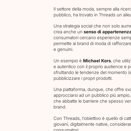
Il settore della moda, sempre alla ricer
pubblico, ha trovato in Threads un allea
Una strategia social che non solo aume
crea anche un
senso di appartenenz
consumatori cercano esperienze sempre
permette ai brand di moda di rafforzare
e genuini.
Un esempio è
Michael Kors
, che util
e autentico con il proprio audience e p
sfruttando le tendenze del momento (e
pubblicizzare i propri prodotti.
Una piattaforma, dunque, che offre svari
approcciarsi ad un pubblico più ampio, 
che abbatte le barriere che spesso ve
brand.
Con Threads, l’obiettivo è quello di cat
giovani, digitalmente native, consideran
consumatori.