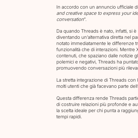
In accordo con un annuncio ufficiale d
and creative space to express your ide
conversation
”.
Da quando Threads è nato, infatti, si è
diventando un’alternativa diretta nel 
notato immediatamente le differenze tra 
funzionalità che di interazioni. Mentre
contenuti, che spaziano dalle notizie gl
polemici e negativi, Threads ha puntato
promuovendo conversazioni più rilevant
La stretta integrazione di Threads con I
molti utenti che già facevano parte del
Agency
Questa differenza rende Threads parti
di costruire relazioni più profonde e a
la scelta ideale per chi punta a raggiu
tempi rapidi.
Services