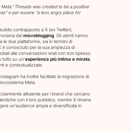
i Meta “
Threads was created to be a positive
as” e per essere “a less angry place for
 subito contrapposto a X (ex Twitter),
panorama del
microblogging
. Gli utenti hanno
le due piattaforme, sia in termini di
 X è conosciuto per la sua ampiezza di
obali alle conversazioni virali con toni spesso
 tutto su un’
esperienza più intima e mirata
,
i e contestualizzate.
nstagram ha inoltre facilitato la migrazione di
l’ecosistema Meta.
colarmente attraente per i brand che cercano
utentiche con il loro pubblico, mentre X rimane
ngere un’audience ampia e diversificata in