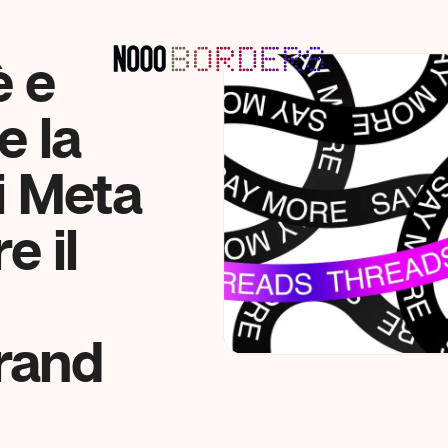
è e
e la
i Meta
e il
brand