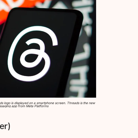
hreads logo is displayed on a smartphone screen. Threads is the new
ssaging app from Meta Platforms
er)