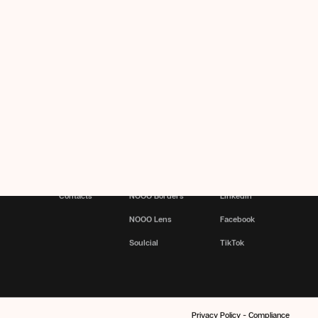
Portfolio
Booonsai
Instagram
Contacts
NOOO Borders
Linkedin
NOOO Lens
Facebook
Soulcial
TikTok
Privacy Policy
-
Compliance