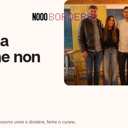
la
ne non
ono unire o dividere, ferire o curare,