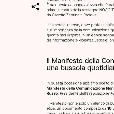
È da questa consapevolezza che è na
primo incontro della rassegna NOOO T
da Casetta Zebrina a Padova.
Una serata intensa, dove professionisti 
sull’importanza della comunicazione ge
quanto mai urgente in un’epoca segna
disinformazione e violenza verbale, onl
Il Manifesto della Co
una bussola quotidia
In questa occasione abbiamo scelto d
Manifesto della Comunicazione Non 
Russo
, Presidente dell’associazione
Pa
Il Manifesto non è solo un elenco di b
etica: un documento composto da
10 
verso un linguaggio che sia rispettoso