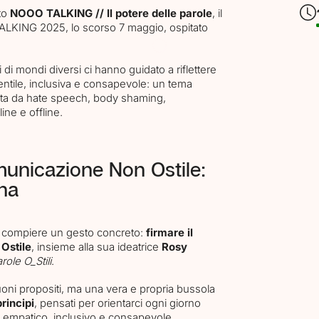
to
NOOO TALKING // Il potere delle parole
, il
ALKING 2025, lo scorso 7 maggio, ospitato
di mondi diversi ci hanno guidato a riflettere
ntile, inclusiva e consapevole: un tema
ta da hate speech, body shaming,
ine e offline.
municazione Non Ostile:
na
i compiere un gesto concreto:
firmare il
Ostile
, insieme alla sua ideatrice
Rosy
role O_Stili
.
uoni propositi, ma una vera e propria bussola
principi
, pensati per orientarci ogni giorno
, empatico, inclusivo e consapevole.