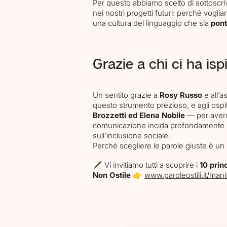
Per questo abbiamo scelto di sottoscriv
nei nostri progetti futuri: perché voglia
una cultura del linguaggio che sia
pont
Grazie a chi ci ha isp
Un sentito grazie a
Rosy Russo
e all’
questo strumento prezioso, e agli ospit
Brozzetti ed Elena Nobile
— per averc
comunicazione incida profondamente su
sull’inclusione sociale.
Perché scegliere le parole giuste è un 
🖋️ Vi invitiamo tutti a scoprire i
10 prin
Non Ostile
👉
www.paroleostili.it/man