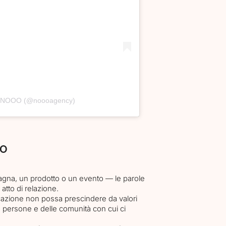
da NOOO (@noooagency)
to
agna, un prodotto o un evento — le parole
tto di relazione.
ione non possa prescindere da valori
lle persone e delle comunità con cui ci