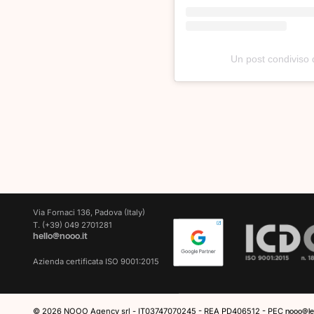
Un post condivis
/
EN
IT
Via Fornaci 136, Padova (Italy)
T.
(+39) 049 2701281
hello@nooo.it
Azienda certificata ISO 9001:2015
© 2026 NOOO Agency srl - IT03747070245 - REA PD406512 - PEC
nooo@leg