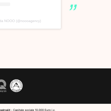
o da NOOO (@noooagency)
almail.it
- Capitale sociale 10.000 Euro i.v.