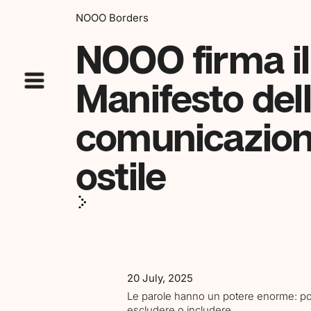
NOOO Borders
NOOO firma il
Manifesto del
comunicazio
ostile
20 July, 2025
Le parole hanno un potere enorme: poss
escludere o includere.