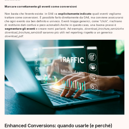
Marcare correttamente gli eventi come conversioni
Non basta che l’evento esista: in GA4 va
esplicitamente indicato
quali eventi vogliamo
trattare come conversioni. È possibile farlo direttamente da GA4, ma conviene assicurarsi
che ogni evento sia ben definito e univoco. Eventi troppo generici, come “click”, rischiano
di restituire dati confusi e poco azionabili.Anche in questo caso, una buona prassi è
segmentare gli eventi
e creare nomi parlanti. Ad esempio,
download_brochure_servizioA
e
Agency
download_brochure_servizioB
saranno più utili nel reporting rispetto a un generico
download_pdf
.
Services
Contacts
Enhanced Conversions: quando usarle (e perché)