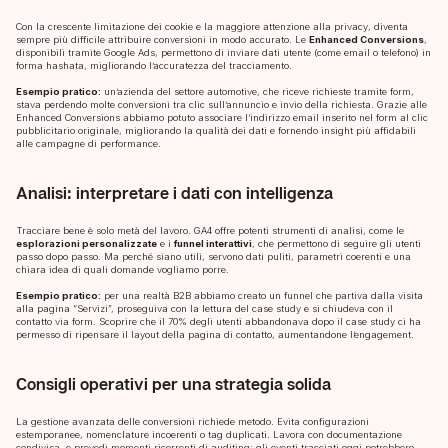
Con la crescente limitazione dei cookie e la maggiore attenzione alla privacy, diventa
sempre più difficile attribuire conversioni in modo accurato. Le
Enhanced Conversions
,
disponibili tramite Google Ads, permettono di inviare dati utente (come email o telefono) in
forma hashata, migliorando l’accuratezza del tracciamento.
Esempio pratico:
un’azienda del settore automotive, che riceve richieste tramite form,
stava perdendo molte conversioni tra clic sull’annuncio e invio della richiesta. Grazie alle
Enhanced Conversions abbiamo potuto associare l’indirizzo email inserito nel form al clic
pubblicitario originale, migliorando la qualità dei dati e fornendo insight più affidabili
alle campagne di performance.
Analisi: interpretare i dati con intelligenza
Tracciare bene è solo metà del lavoro. GA4 offre potenti strumenti di analisi, come le
esplorazioni personalizzate
e i
funnel interattivi
, che permettono di seguire gli utenti
passo dopo passo. Ma perché siano utili, servono dati puliti, parametri coerenti e una
chiara idea di quali domande vogliamo porre.
Esempio pratico:
per una realtà B2B abbiamo creato un funnel che partiva dalla visita
alla pagina “Servizi”, proseguiva con la lettura del case study e si chiudeva con il
contatto via form. Scoprire che il 70% degli utenti abbandonava dopo il case study ci ha
permesso di ripensare il layout della pagina di contatto, aumentandone l’engagement.
Consigli operativi per una strategia solida
La gestione avanzata delle conversioni richiede metodo. Evita configurazioni
estemporanee, nomenclature incoerenti o tag duplicati. Lavora con documentazione
condivisa, e prevedi momenti ricorrenti di auditing: gli eventi tracciati oggi potrebbero