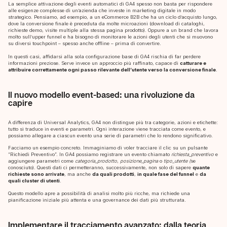
La semplice attivazione degli eventi automatici di GA4 spesso non basta per rispondere
alle esigenze complesse di un’azienda che investe in marketing digitale in modo
strategico. Pensiamo, ad esempio, a un eCommerce B2B che ha un ciclo d’acquisto lungo,
dove la conversione finale è preceduta da molte microazioni (download di cataloghi,
richieste demo, visite multiple alla stessa pagina prodotto). Oppure a un brand che lavora
molto sull’upper funnel e ha bisogno di monitorare le azioni degli utenti che si muovono
su diversi touchpoint – spesso anche offline – prima di convertire.
In questi casi, affidarsi alla sola configurazione base di GA4 rischia di far perdere
informazioni preziose. Serve invece un approccio più raffinato, capace di
catturare e
attribuire correttamente ogni passo rilevante dell’utente verso la conversione finale
.
Il nuovo modello event-based: una rivoluzione da
capire
A differenza di Universal Analytics, GA4 non distingue più tra categorie, azioni e etichette:
tutto si traduce in eventi e parametri. Ogni interazione viene tracciata come evento, e
possiamo allegare a ciascun evento una serie di parametri che lo rendono significativo.
Facciamo un esempio concreto. Immaginiamo di voler tracciare il clic su un pulsante
“Richiedi Preventivo”. In GA4 possiamo registrare un evento chiamato
richiesta_preventivo
e
aggiungere parametri come
categoria_prodotto
,
posizione_pagina
o
tipo_utente (
se
conosciuto). Questi dati ci permetteranno, successivamente, non solo di sapere
quante
richieste sono arrivate
, ma anche
da quali prodotti
,
in quale fase del funnel
e
da
quali cluster di utenti
.
Questo modello apre a possibilità di analisi molto più ricche, ma richiede una
pianificazione iniziale più attenta e una governance dei dati più strutturata.
Implementare il tracciamento avanzato: dalla teoria