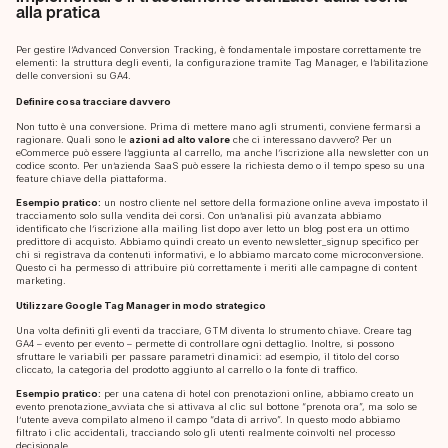
alla pratica
Per gestire l’Advanced Conversion Tracking, è fondamentale impostare correttamente tre
elementi: la struttura degli eventi, la configurazione tramite Tag Manager, e l’abilitazione
delle conversioni su GA4.
Definire cosa tracciare davvero
Non tutto è una conversione. Prima di mettere mano agli strumenti, conviene fermarsi a
ragionare. Quali sono le
azioni ad alto valore
che ci interessano davvero? Per un
eCommerce può essere l’aggiunta al carrello, ma anche l’iscrizione alla newsletter con un
codice sconto. Per un’azienda SaaS può essere la richiesta demo o il tempo speso su una
feature chiave della piattaforma.
Esempio pratico:
un nostro cliente nel settore della formazione online aveva impostato il
tracciamento solo sulla vendita dei corsi. Con un’analisi più avanzata abbiamo
identificato che l’iscrizione alla mailing list dopo aver letto un blog post era un ottimo
predittore di acquisto. Abbiamo quindi creato un evento newsletter_signup specifico per
chi si registrava da contenuti informativi, e lo abbiamo marcato come microconversione.
Questo ci ha permesso di attribuire più correttamente i meriti alle campagne di content
marketing.
Utilizzare Google Tag Manager in modo strategico
Una volta definiti gli eventi da tracciare, GTM diventa lo strumento chiave. Creare tag
GA4 – evento per evento – permette di controllare ogni dettaglio. Inoltre, si possono
sfruttare le variabili per passare parametri dinamici: ad esempio, il titolo del corso
cliccato, la categoria del prodotto aggiunto al carrello o la fonte di traffico.
Esempio pratico:
per una catena di hotel con prenotazioni online, abbiamo creato un
evento prenotazione_avviata che si attivava al clic sul bottone “prenota ora”, ma solo se
l’utente aveva compilato almeno il campo “data di arrivo”. In questo modo abbiamo
filtrato i clic accidentali, tracciando solo gli utenti realmente coinvolti nel processo
decisionale.