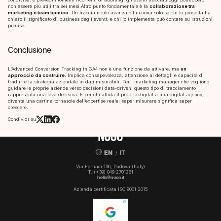
non essere più utili tra sei mesi.Altro punto fondamentale è la
collaborazione tra
marketing e team tecnico
. Un tracciamento avanzato funziona solo se chi lo progetta ha
chiaro il significato di business degli eventi, e chi lo implementa può contare su istruzioni
precise.
Conclusione
L’Advanced Conversion Tracking in GA4 non è una funzione da attivare, ma
un
approccio da costruire.
Implica consapevolezza, attenzione ai dettagli e capacità di
tradurre la strategia aziendale in dati misurabili. Per i marketing manager che vogliono
guidare le proprie aziende verso decisioni data-driven, questo tipo di tracciamento
rappresenta una leva decisiva. E per chi affida il proprio digital a una digital agency,
diventa una cartina tornasole dell’expertise reale: saper misurare significa saper
crescere.
Condividi su
EN
IT
/
Via Fornaci 136, Padova (Italy)
T.
(+39) 049 2701281
hello@nooo.it
Azienda certificata ISO 9001:2015