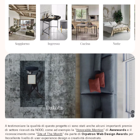
Agency
Services
Contacts
A testimoniare la qualità di questo progetto ci sono stati anche alcuni importanti premio
di settore ricevuti da NOOO, come ad esempio la “
Honorable Mention
” di
Awwwards
e il
riconoscimento come “
Site of The Month
” da parte di
Orpetron
Web Design Awards
per
l’eccellente livello di user experience design e creatività dimostrato.