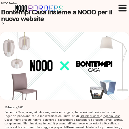
NOOO Borders
Bontempi Casa insieme a NOOO per il
nuovo website
18 January, 2023
Bontempi Casa, a seguito di assegnazione con gara, ha selezionato nei mesi scorsi
l’agenzia padovana per la realizzazione dei nuovi siti di
Bontempi Casa
e
Ingenia Casa
.
Questi nuovi progetti hanno l’obiettivo di raccogliere e raccontare i prodotti (tavoli, sedute,
complementi, illuminazione, imbottiti) presenti all’interno delle collezioni e l’eccellenza
insita nel lavoro di uno dei maggiori player dell’arredamento Made in Italy, presente oggi