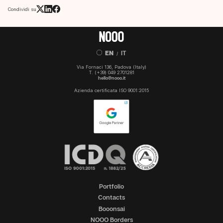
Condividi su
EN
IT
/
Via Fornaci 136, Padova (Italy)
T.
(+39) 049 2701281
hello@nooo.it
Azienda certificata ISO 9001:2015
Portfolio
Contacts
Booonsai
NOOO Borders