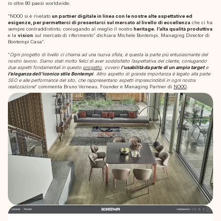
in oltre 80 paesi worldwide.
“NOOO si è rivelato
un partner digitale in linea con le nostre alte aspettative ed
esigenze, per permetterci di presentarci sul mercato al livello di eccellenza
che ci ha
sempre contraddistinto, coniugando al meglio il nostro
heritage
,
l’alta qualità produttiva
e la
vision
sul mercato di riferimento” dichiara Michele Bontempi, Managing Director di
Bontempi Casa”.
“
Ogni progetto di livello ci chiama ad una nuova sfida, è questa la parte più entusiasmante del
nostro lavoro. Siamo stati molto felici di aver soddisfatto l’aspettativa del cliente, coniugando
due aspetti fondamentali in questo
progetto
, ovvero
l’usabilità da parte di un ampio target
e
l’eleganza dell’iconico stile Bontempi
. Altro aspetto di grande importanza è legato alla parte
SEO e alle performance del sito, che rappresentano aspetti imprescindibili in ogni nostra
realizzazione
” commenta Bruno Verneau, Founder e Managing Partner di
NOOO
.